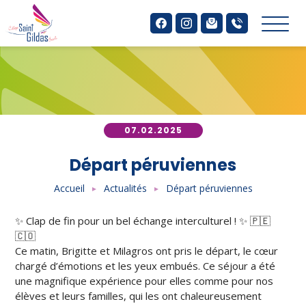
Aller
Panneau de gestion des cookies
au
contenu
principal
07.02.2025
Départ péruviennes
Accueil
Actualités
Départ péruviennes
✨ Clap de fin pour un bel échange interculturel ! ✨ 🇵🇪
🇨🇴
Ce matin, Brigitte et Milagros ont pris le départ, le cœur
chargé d’émotions et les yeux embués. Ce séjour a été
une magnifique expérience pour elles comme pour nos
élèves et leurs familles, qui les ont chaleureusement