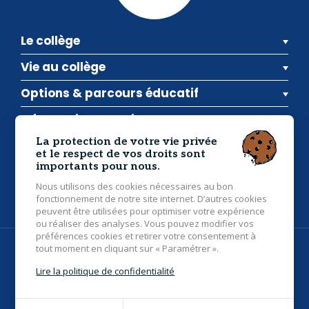
Le collège
Vie au collège
Options & parcours éducatif
Informations pratiques
La protection de votre vie privée
et le respect de vos droits sont
Inscriptions
Actualités
Contact
importants pour nous.
Collège Saint Gildas
- 28 route de Pipark, 56400
Nous utilisons des cookies nécessaires au bon
Brec'h
02 97 24 21 55
fonctionnement de notre site internet. D’autres cookies
peuvent être utilisées pour optimiser votre expérience
ou réaliser des analyses. Vous pouvez modifier vos
préférences cookies et retirer votre consentement à
tout moment en cliquant sur « Paramétrer ».
© 2026 Collège Saint Gildas Brec'h - Tous droits réservés -
Photos non contractuelles -
Mentions légales
Lire la politique de confidentialité
Grouplive - Création de sites internet à Vannes