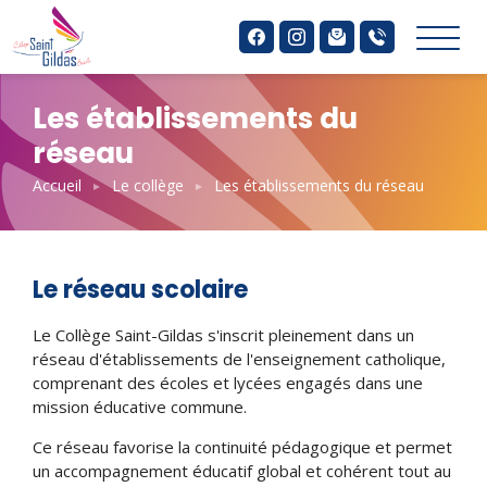
Aller
Panneau de gestion des cookies
au
contenu
principal
Les établissements du
réseau
Accueil
Le collège
Les établissements du réseau
Le réseau scolaire
Le Collège Saint-Gildas s'inscrit pleinement dans un
réseau d'établissements de l'enseignement catholique,
comprenant des écoles et lycées engagés dans une
mission éducative commune.
Ce réseau favorise la continuité pédagogique et permet
un accompagnement éducatif global et cohérent tout au