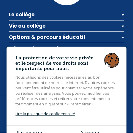
Le collège
Vie au collège
Options & parcours éducatif
Informations pratiques
La protection de votre vie privée
et le respect de vos droits sont
Inscriptions
Actualités
Contact
importants pour nous.
Collège Saint Gildas
- 28 route de Pipark, 56400
Nous utilisons des cookies nécessaires au bon
Brec'h
02 97 24 21 55
fonctionnement de notre site internet. D’autres cookies
peuvent être utilisées pour optimiser votre expérience
ou réaliser des analyses. Vous pouvez modifier vos
préférences cookies et retirer votre consentement à
tout moment en cliquant sur « Paramétrer ».
© 2026 Collège Saint Gildas Brec'h - Tous droits réservés -
Photos non contractuelles -
Mentions légales
Lire la politique de confidentialité
Grouplive - Création de sites internet à Vannes
Paramétrer
Accepter