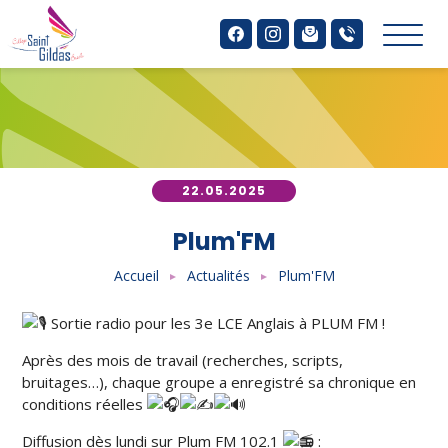
Aller
Panneau de gestion des cookies
au
contenu
principal
22.05.2025
Plum'FM
Accueil
Actualités
Plum'FM
Sortie radio pour les 3e LCE Anglais à PLUM FM !
Après des mois de travail (recherches, scripts,
bruitages…), chaque groupe a enregistré sa chronique en
conditions réelles
Diffusion dès lundi sur Plum FM 102.1
: